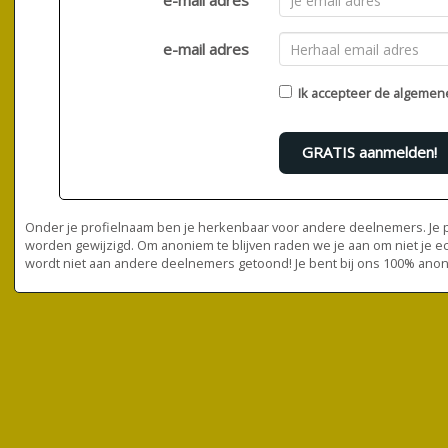
e-mail adres
e-mail adres
Ik accepteer de
algemen
GRATIS aanmelden!
Onder je profielnaam ben je herkenbaar voor andere deelnemers. Je pr
worden gewijzigd. Om anoniem te blijven raden we je aan om niet je e
wordt niet aan andere deelnemers getoond! Je bent bij ons 100% ano