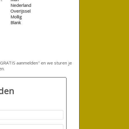
Nederland
Overijssel
Mollig
Blank
op "GRATIS aanmelden" en we sturen je
en.
lden