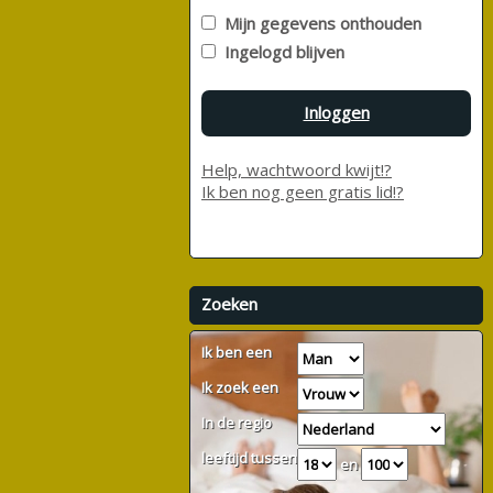
Mijn gegevens onthouden
Ingelogd blijven
Inloggen
Help, wachtwoord kwijt!?
Ik ben nog geen gratis lid!?
Zoeken
Ik ben een
Ik zoek een
In de regio
leeftijd tussen
en