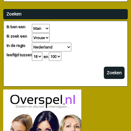
Zoeken
Ik ben een
Ik zoek een
In de regio
leeftijd tussen
en
Zoeken