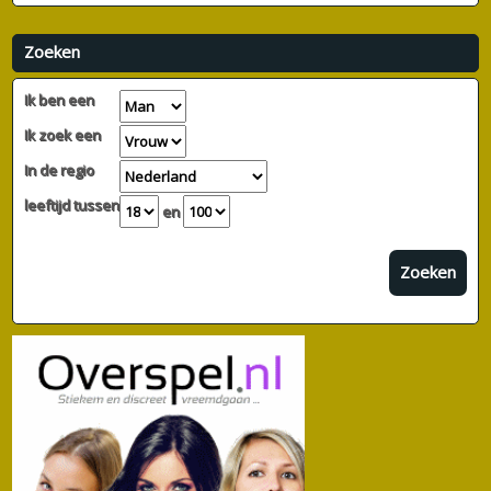
Zoeken
Ik ben een
Ik zoek een
In de regio
leeftijd tussen
en
Zoeken