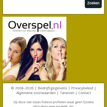
Zoeken
© 2008-2026 |
Bedrijfsgegevens
|
Privacybeleid
|
Algemene voorwaarden
|
Tarieven
|
Contact
Op deze site staan fictieve profielen waar geen fysieke
afspraken mee mogelijk zijn.