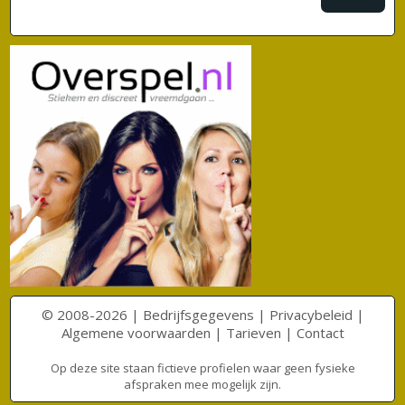
© 2008-2026 |
Bedrijfsgegevens
|
Privacybeleid
|
Algemene voorwaarden
|
Tarieven
|
Contact
Op deze site staan fictieve profielen waar geen fysieke
afspraken mee mogelijk zijn.