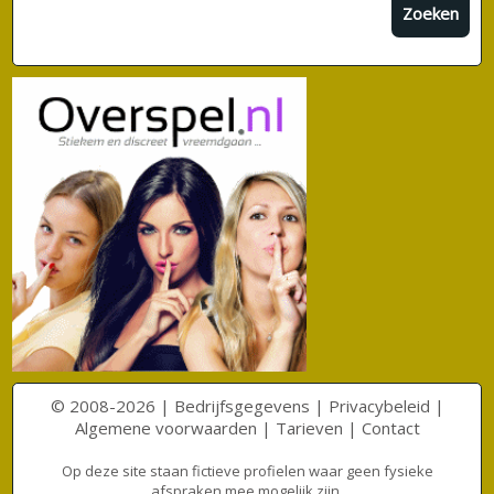
Zoeken
© 2008-2026 |
Bedrijfsgegevens
|
Privacybeleid
|
Algemene voorwaarden
|
Tarieven
|
Contact
Op deze site staan fictieve profielen waar geen fysieke
afspraken mee mogelijk zijn.