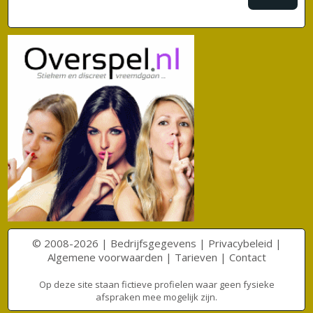
© 2008-2026 |
Bedrijfsgegevens
|
Privacybeleid
|
Algemene voorwaarden
|
Tarieven
|
Contact
Op deze site staan fictieve profielen waar geen fysieke
afspraken mee mogelijk zijn.