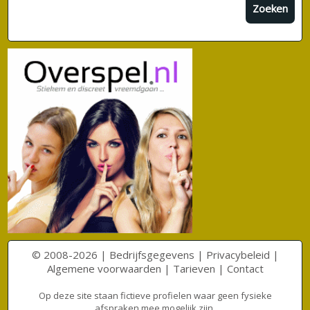
Zoeken
© 2008-2026 |
Bedrijfsgegevens
|
Privacybeleid
|
Algemene voorwaarden
|
Tarieven
|
Contact
Op deze site staan fictieve profielen waar geen fysieke
afspraken mee mogelijk zijn.