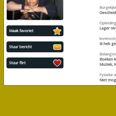
Burgelijk
Geschei
Opleiding
Lager ni
Maak favoriet
levensstij
Ik heb ge
Stuur bericht
Belangste
Boeken le
Stuur flirt
Muziek, 
Fysieke a
Niet moge