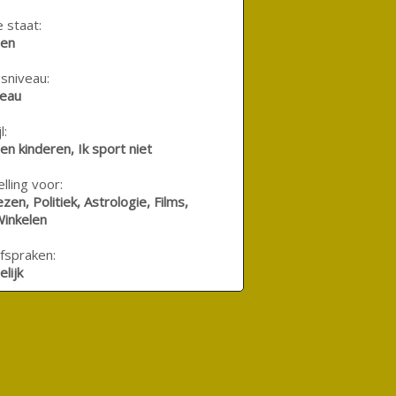
e staat:
den
sniveau:
veau
l:
en kinderen, Ik sport niet
lling voor:
zen, Politiek, Astrologie, Films,
Winkelen
fspraken:
lijk