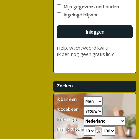
Mijn gegevens onthouden
Ingelogd blijven
Inloggen
Help, wachtwoord kwijt!?
Ik ben nog geen gratis lid!?
Zoeken
Ik ben een
Ik zoek een
In de regio
leeftijd tussen
en