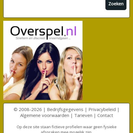
Zoeken
© 2008-2026 |
Bedrijfsgegevens
|
Privacybeleid
|
Algemene voorwaarden
|
Tarieven
|
Contact
Op deze site staan fictieve profielen waar geen fysieke
afspraken mee mogelijk zijn.