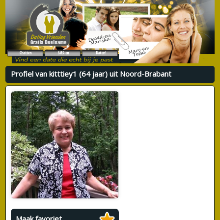
Profiel van kitttiey1 (64 jaar) uit Noord-Brabant
Maak favoriet