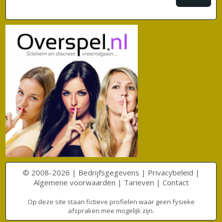
© 2008-2026 |
Bedrijfsgegevens
|
Privacybeleid
|
Algemene voorwaarden
|
Tarieven
|
Contact
Op deze site staan fictieve profielen waar geen fysieke
afspraken mee mogelijk zijn.