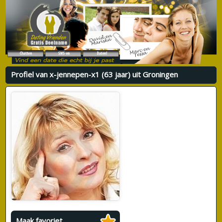
Profiel van x-jennepen-x1 (63 jaar) uit Groningen
Maak favoriet