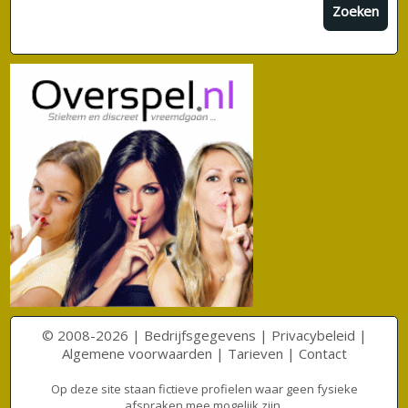
Zoeken
© 2008-2026 |
Bedrijfsgegevens
|
Privacybeleid
|
Algemene voorwaarden
|
Tarieven
|
Contact
Op deze site staan fictieve profielen waar geen fysieke
afspraken mee mogelijk zijn.