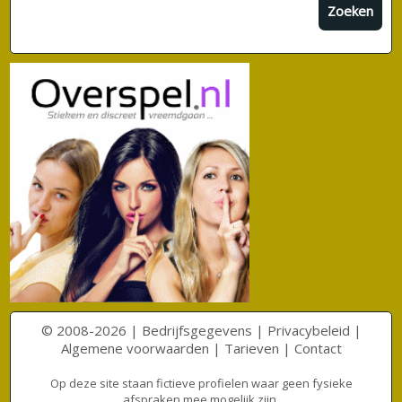
Zoeken
© 2008-2026 |
Bedrijfsgegevens
|
Privacybeleid
|
Algemene voorwaarden
|
Tarieven
|
Contact
Op deze site staan fictieve profielen waar geen fysieke
afspraken mee mogelijk zijn.