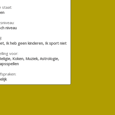
e staat:
den
sniveau:
ch niveau
l:
niet, Ik heb geen kinderen, Ik sport niet
lling voor:
 Religie, Koken, Muziek, Astrologie,
apsspellen
fspraken:
lijk