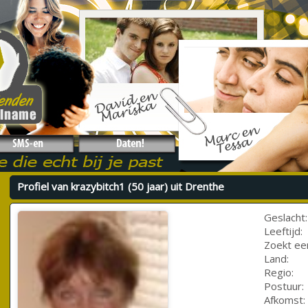
Profiel van krazybitch1 (50 jaar) uit Drenthe
Geslacht:
Leeftijd:
Zoekt ee
Land:
Regio:
Postuur:
Afkomst: