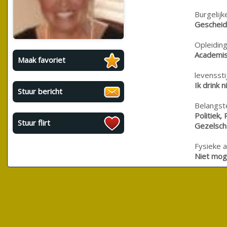
Burgelijk
Geschei
Opleiding
Academis
Maak favoriet
levensstij
Ik drink 
Stuur bericht
Belangste
Politiek,
Stuur flirt
Gezelsch
Fysieke a
Niet moge