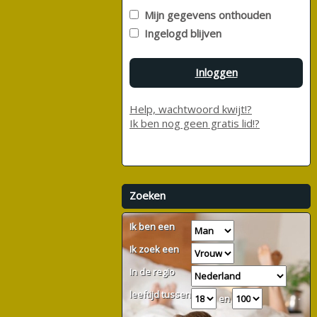
Mijn gegevens onthouden
Ingelogd blijven
Inloggen
Help, wachtwoord kwijt!?
Ik ben nog geen gratis lid!?
Zoeken
Ik ben een
Ik zoek een
In de regio
leeftijd tussen
en