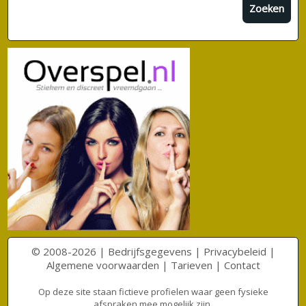
Zoeken
© 2008-2026 |
Bedrijfsgegevens
|
Privacybeleid
|
Algemene voorwaarden
|
Tarieven
|
Contact
Op deze site staan fictieve profielen waar geen fysieke
afspraken mee mogelijk zijn.