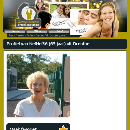
Profiel van NelNel36 (65 jaar) uit Drenthe
Maak favoriet