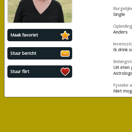
Burgelijk
Single
Opleiding
Anders
Maak favoriet
levensstij
Ik drink 
Stuur bericht
Belangste
Uit eten 
Stuur flirt
Astrologi
Fysieke a
Niet moge