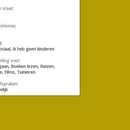
e staat:
sniveau:
l:
sociaal, Ik heb geen kinderen
lling voor:
gaan, Boeken lezen, Reizen,
e, Films, Tuinieren
fspraken:
lijk