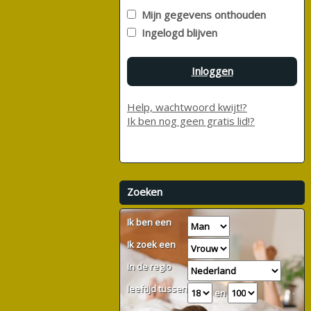
Mijn gegevens onthouden
Ingelogd blijven
Inloggen
Help, wachtwoord kwijt!?
Ik ben nog geen gratis lid!?
Zoeken
Ik ben een
Ik zoek een
In de regio
leeftijd tussen
en